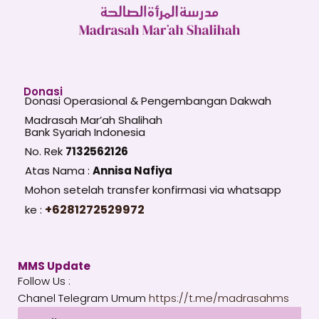
Donasi
Donasi Operasional & Pengembangan Dakwah
Madrasah Mar’ah Shalihah
Bank Syariah Indonesia
No. Rek
7132562126
Atas Nama :
Annisa Nafiya
Mohon setelah transfer konfirmasi via whatsapp
+6281272529972
ke :
MMS Update
Follow Us :
Chanel Telegram Umum
https://t.me/madrasahms
Email