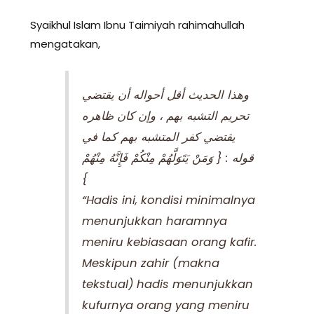
Syaikhul Islam Ibnu Taimiyah rahimahullah
mengatakan,
وهذا الحديث أقل أحواله أن يقتضي
تحريم التشبه بهم ، وإن كان ظاهره
يقتضي كفر المتشبه بهم كما في
قوله : { وَمَنْ يَتَوَلَّهُمْ مِنْكُمْ فَإِنَّهُ مِنْهُمْ
}
“Hadis ini, kondisi minimalnya
menunjukkan haramnya
meniru kebiasaan orang kafir.
Meskipun zahir (makna
tekstual) hadis menunjukkan
kufurnya orang yang meniru