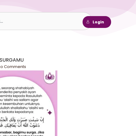
h
Login
 SURGAMU
No Comments