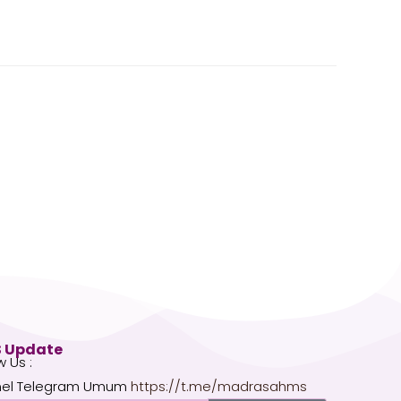
 Update
w Us :
el Telegram Umum
https://t.me/madrasahms