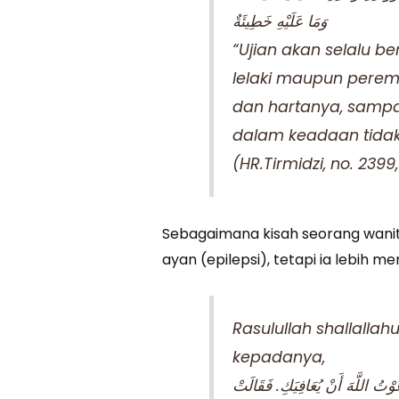
وَمَا عَلَيْهِ خَطِيئَةٌ
“Ujian akan selalu 
lelaki maupun peremp
dan hartanya, sampa
dalam keadaan tidak
(HR.Tirmidzi, no. 239
Sebagaimana kisah seorang wanit
ayan (epilepsi), tetapi ia lebih m
Rasulullah shallallah
kepadanya,