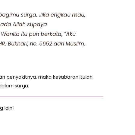
 bagimu surga. Jika engkau mau,
ada Allah supaya
nita itu pun berkata, “Aku
R. Bukhari, no. 5652 dan Muslim,
an penyakitnya, maka kesabaran itulah
alam surga.
g lain!