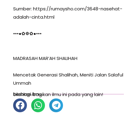
Sumber: https://rumaysho.com/3648-nasehat-
adalah-cinta.html
•••●✿❁✿●•••
MADRASAH MAR’AH SHALIHAH
Mencetak Generasi Shalihah, Meniti Jalan Salaful
Ummah
berbagi ilmu
Silahkan bagikan ilmu ini pada yang lain!