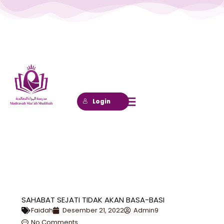
Lewati
ke
konten
Login
SAHABAT SEJATI TIDAK AKAN BASA-BASI
Faidah
Desember 21, 2022
Admin9
No Comments