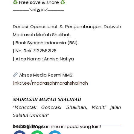
Free save & share
─────༺✿༻─────
Donasi Operasional & Pengembangan Dakwah
Madrasah Mar’ah Shalihah
| Bank Syariah Indonesia (BSI)
| No. Rek 7132562126
| Atas Nama : Annisa Nafiya
Akses Media Resmi MMS:
linktr.ee/madrasahmarahshalihah
𝑴𝑨𝑫𝑹𝑨𝑺𝑨𝑯 𝑴𝑨𝑹’𝑨𝑯 𝑺𝑯𝑨𝑳𝑰𝑯𝑨𝑯
“𝘔𝘦𝘯𝘤𝘦𝘵𝘢𝘬 𝘎𝘦𝘯𝘦𝘳𝘢𝘴𝘪 𝘚𝘩𝘢𝘭𝘪𝘩𝘢𝘩, 𝘔𝘦𝘯𝘪𝘵𝘪 𝘑𝘢𝘭𝘢𝘯
𝘚𝘢𝘭𝘢𝘧𝘶𝘭 𝘜𝘮𝘮𝘢𝘩”
berbagi ilmu
Silahkan bagikan ilmu ini pada yang lain!