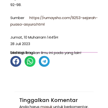
92-98.
Sumber
https://rumaysho.com/9253-sejarah-
puasa-asyura.html
Jumat, 10 Muharram 1445H
28 Juli 2023
berbagi ilmu
Silahkan bagikan ilmu ini pada yang lain!
Tinggalkan Komentar
Anda harus
masuk
untuk berkomentar.