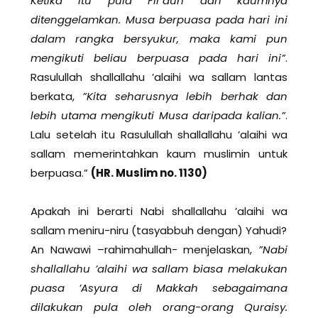
Ketika itu pula Fir’aun dan kaumnya
ditenggelamkan. Musa berpuasa pada hari ini
dalam rangka bersyukur, maka kami pun
mengikuti beliau berpuasa pada hari ini”
.
Rasulullah shallallahu ’alaihi wa sallam lantas
berkata,
”Kita seharusnya lebih berhak dan
lebih utama mengikuti Musa daripada kalian.”
.
Lalu setelah itu Rasulullah shallallahu ’alaihi wa
sallam memerintahkan kaum muslimin untuk
berpuasa.”
(HR. Muslim no. 1130)
Apakah ini berarti Nabi shallallahu ’alaihi wa
sallam meniru-niru (tasyabbuh dengan) Yahudi?
An Nawawi –rahimahullah- menjelaskan,
”Nabi
shallallahu ’alaihi wa sallam biasa melakukan
puasa ’Asyura di Makkah sebagaimana
dilakukan pula oleh orang-orang Quraisy.