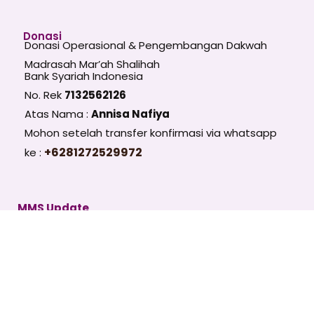
Donasi
Donasi Operasional & Pengembangan Dakwah
Madrasah Mar’ah Shalihah
Bank Syariah Indonesia
No. Rek
7132562126
Atas Nama :
Annisa Nafiya
Mohon setelah transfer konfirmasi via whatsapp
+6281272529972
ke :
MMS Update
Follow Us :
Chanel Telegram Umum
https://t.me/madrasahms
Email
SUBSCRIBE