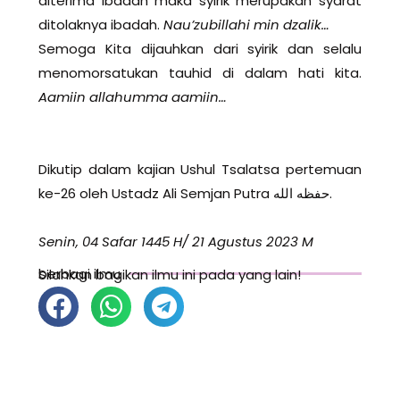
diterima ibadah maka syirik merupakan syarat
ditolaknya ibadah.
Nau’zubillahi min dzalik…
Semoga Kita dijauhkan dari syirik dan selalu
menomorsatukan tauhid di dalam hati kita.
Aamiin allahumma aamiin…
Dikutip dalam kajian Ushul Tsalatsa pertemuan
ke-26 oleh Ustadz Ali Semjan Putra حفظه الله.
Senin, 04 Safar 1445 H/ 21 Agustus 2023 M
berbagi ilmu
Silahkan bagikan ilmu ini pada yang lain!