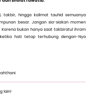
 dan sholat rawatib.
mid, takbir, hingga kalimat tauhid semuanya
mpunan besar. Jangan sia-siakan momen
. Karena bukan hanya saat takbiratul ihram
a ketika hati tetap terhubung dengan-Nya
Qahthani
g lain!