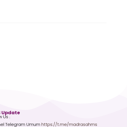
 Update
w Us :
el Telegram Umum
https://t.me/madrasahms