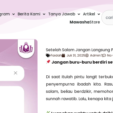
Searc
gram
Berita Kami
Tanya Jawab
Artikel
Mawasha
Store
Setelah Salam Jangan Langsung P
Faidah
Juli 31, 2025
Admin7
No
Jangan buru-buru berdiri se
Di saat itulah pintu langit terbu
penyempurna ibadah kita. Rasulullah ﷺ tidak langsung ban
salam, beliau berdzikir, memoho
sunnah rawatib. Lalu, kenapa kita 