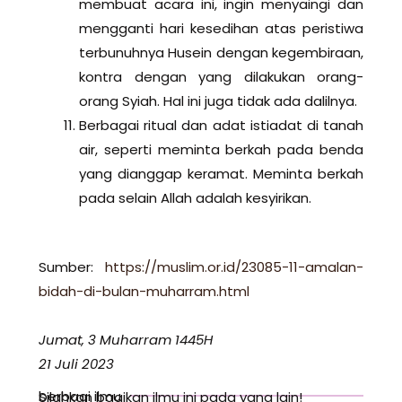
membuat acara ini, ingin menyaingi dan
mengganti hari kesedihan atas peristiwa
terbunuhnya Husein dengan kegembiraan,
kontra dengan yang dilakukan orang-
orang Syiah. Hal ini juga tidak ada dalilnya.
Berbagai ritual dan adat istiadat di tanah
air, seperti meminta berkah pada benda
yang dianggap keramat. Meminta berkah
pada selain Allah adalah kesyirikan.
Sumber:
https://muslim.or.id/23085-11-amalan-
bidah-di-bulan-muharram.html
Jumat, 3 Muharram 1445H
21 Juli 2023
berbagi ilmu
Silahkan bagikan ilmu ini pada yang lain!