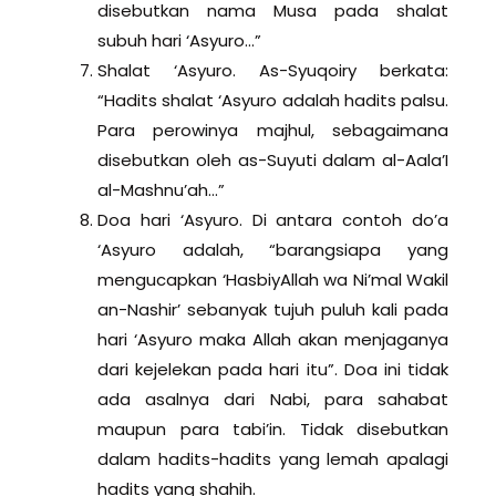
disebutkan nama Musa pada shalat
subuh hari ‘Asyuro…”
Shalat ‘Asyuro. As-Syuqoiry berkata:
“Hadits shalat ‘Asyuro adalah hadits palsu.
Para perowinya majhul, sebagaimana
disebutkan oleh as-Suyuti dalam al-Aala’I
al-Mashnu’ah…”
Doa hari ‘Asyuro. Di antara contoh do’a
‘Asyuro adalah, “barangsiapa yang
mengucapkan ‘HasbiyAllah wa Ni’mal Wakil
an-Nashir’ sebanyak tujuh puluh kali pada
hari ‘Asyuro maka Allah akan menjaganya
dari kejelekan pada hari itu”. Doa ini tidak
ada asalnya dari Nabi, para sahabat
maupun para tabi’in. Tidak disebutkan
dalam hadits-hadits yang lemah apalagi
hadits yang shahih.