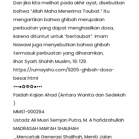
Dan jika kita melihat pada akhir ayat, disebutkan
bahwa “Allah Maha Menerima Taubat.” Itu
mengartikan bahwa ghibah merupakan
perbuatan yang dapat menghasilkan dosa,
karena dituntut untuk “bertaubat”. Imam
Nawawi juga menyebutkan bahwa ghibah
termasuk perbuatan yang diharamkan,
lihat Syarh Shahih Muslim, 16: 129.
https://rumaysho.com/9205-ghibah-dosa-
besar.html
•••●✿❁✿●•••
Faidah Kajian Ahad (Antara Wanita dan Sedekah
)
MMS1-000294
Ustadz Ali Musri Semjan Putra, M. A hafidzahullah
MADRASAH MAR’AH SHALIHAH
_Mencetak Generasi Shalihah, Meniti Jalan