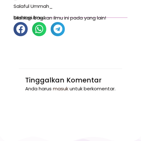
Salaful Ummah_
berbagi ilmu
Silahkan bagikan ilmu ini pada yang lain!
Tinggalkan Komentar
Anda harus
masuk
untuk berkomentar.