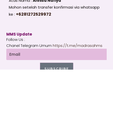
Atas Nama :
Annisa Nafiya
Mohon setelah transfer konfirmasi via whatsapp
+6281272529972
ke :
MMS Update
Follow Us :
Chanel Telegram Umum
https://t.me/madrasahms
Email
SUBSCRIBE
T
I
Y
e
n
o
l
s
u
e
t
t
g
a
u