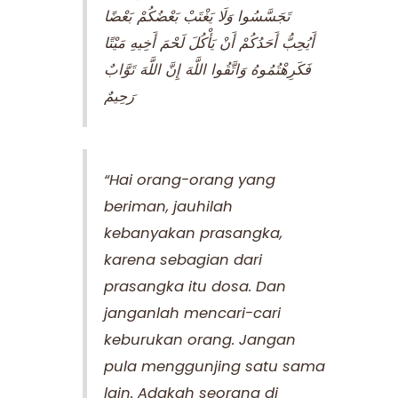
تَجَسَّسُوا وَلَا يَغْتَبْ بَعْضُكُمْ بَعْضًا
أَيُحِبُّ أَحَدُكُمْ أَنْ يَأْكُلَ لَحْمَ أَخِيهِ مَيْتًا
فَكَرِهْتُمُوهُ وَاتَّقُوا اللَّهَ إِنَّ اللَّهَ تَوَّابٌ
“Hai orang-orang yang
beriman, jauhilah
kebanyakan prasangka,
karena sebagian dari
prasangka itu dosa. Dan
janganlah mencari-cari
keburukan orang. Jangan
pula menggunjing satu sama
lain. Adakah seorang di