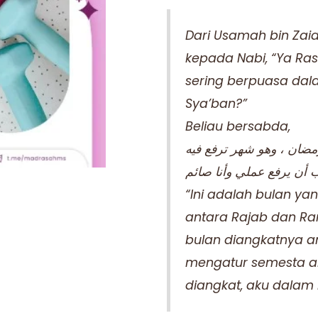
Dari Usamah bin Zaid
kepada Nabi, “Ya Ras
sering berpuasa dala
Sya’ban?”
Beliau bersabda,
ضان ، وهو شهر ترفع فيه
ب أن يرفع عملي وأنا صائم
“Ini adalah bulan yan
antara Rajab dan R
bulan diangkatnya 
mengatur semesta al
diangkat, aku dalam