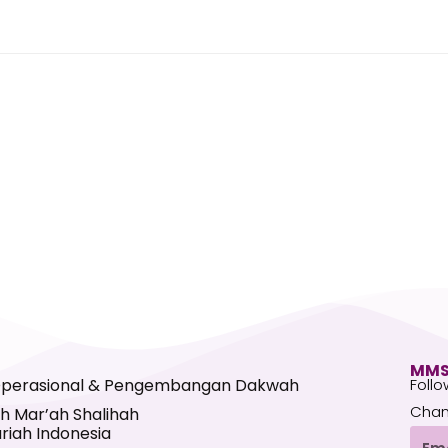
MMS
Operasional & Pengembangan Dakwah
Follo
Chan
h Mar’ah Shalihah
riah Indonesia
Emai