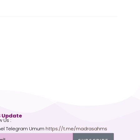
 Update
w Us :
el Telegram Umum
https://t.me/madrasahms
l