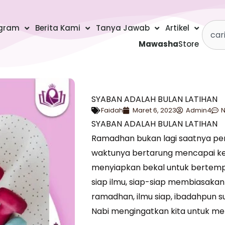
Searc
gram
Berita Kami
Tanya Jawab
Artikel
Mawasha
Store
SYABAN ADALAH BULAN LATIHAN
Faidah
Maret 6, 2023
Admin4
SYABAN ADALAH BULAN LATIHAN
Ramadhan bukan lagi saatnya p
waktunya bertarung mencapai k
menyiapkan bekal untuk bertempur
siap ilmu, siap-siap membiasakan 
ramadhan, ilmu siap, ibadahpun su
Nabi mengingatkan kita untuk me