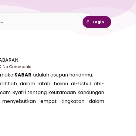
h
Login
SABARAN
No Comments
u maka
SABAR
adalah asupan harianmu.
hhab dalam kitab beliau al-Ushul ats-
Imam Syafi’i tentang keutamaan kandungan
au menyebutkan empat tingkatan dalam