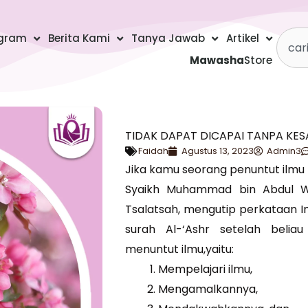
Searc
gram
Berita Kami
Tanya Jawab
Artikel
Mawasha
Store
TIDAK DAPAT DICAPAI TANPA KE
Faidah
Agustus 13, 2023
Admin3
Jika kamu seorang penuntut ilm
Syaikh Muhammad bin Abdul Wa
Tsalatsah, mengutip perkataan 
surah Al-‘Ashr setelah beli
menuntut ilmu,yaitu:
Mempelajari ilmu,
Mengamalkannya,