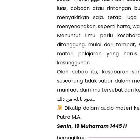
luas, cobaan atau rintangan b
menyakitkan saja, tetapi jug
menyenangkan, seperti harta, wan
Menuntut ilmu perlu kesabar
ditanggung, mulai dari tempat, 
materi pelajaran yang harus
kesungguhan.
Oleh sebab itu, kesabaran san
seseorang tidak sabar dalam me
manfaat dari ilmu tersebut dan k
نعوذ بالله من ذلك…
Dikutip dalam audio materi ke
Putra M.A.
Senin, 19 Muharram 1445 H
berbagi ilmu