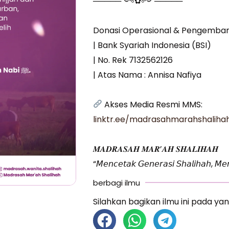
─────༺✿༻─────
Donasi Operasional & Pengemba
| Bank Syariah Indonesia (BSI)
| No. Rek 7132562126
| Atas Nama : Annisa Nafiya
Akses Media Resmi MMS:
linktr.ee/madrasahmarahshaliha
𝑴𝑨𝑫𝑹𝑨𝑺𝑨𝑯 𝑴𝑨𝑹’𝑨𝑯 𝑺𝑯𝑨𝑳𝑰𝑯𝑨𝑯
“𝘔𝘦𝘯𝘤𝘦𝘵𝘢𝘬 𝘎𝘦𝘯𝘦𝘳𝘢𝘴𝘪 𝘚𝘩𝘢𝘭𝘪𝘩𝘢𝘩, 𝘔𝘦𝘯
berbagi ilmu
Silahkan bagikan ilmu ini pada yan