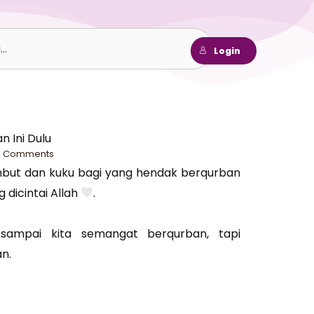
h
Login
 Ini Dulu
o Comments
but dan kuku bagi yang hendak berqurban
 dicintai Allah
.
 sampai kita semangat berqurban, tapi
n.