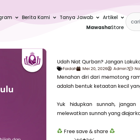
Searc
gram
Berita Kami
Tanya Jawab
Artikel
Mawasha
Store
Udah Niat Qurban? Jangan Lakukan
Faidah
Mei 20, 2026
Admin7
N
Menahan diri dari memotong ram
adalah bentuk ketaatan kecil yang
Yuk hidupkan sunnah, jangan
melewatkan sunnah yang diajarka
Free save & share