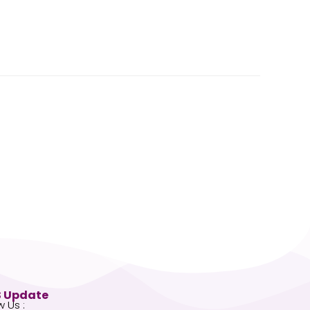
 Update
w Us :