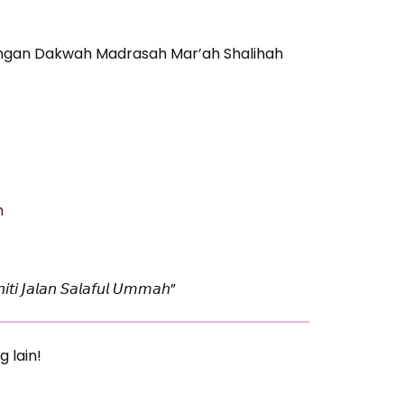
ngan Dakwah Madrasah Mar’ah Shalihah
h
𝘪𝘵𝘪 𝘑𝘢𝘭𝘢𝘯 𝘚𝘢𝘭𝘢𝘧𝘶𝘭 𝘜𝘮𝘮𝘢𝘩”
g lain!