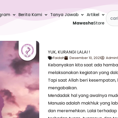
Searc
gram
Berita Kami
Tanya Jawab
Artikel
Mawasha
Store
YUK, KURANGI LALAI !
Faidah
Desember 10, 2021
Admin
Kebanyakan kita saat ada hambata
melaksanakan kegiatan yang dal
Tapi saat Allah beri kesempatan,
mengabaikan.
Mendadak hal yang awalnya mudah 
Manusia adalah makhluk yang labil. 
dan meremehkan. Lalai terhadap 