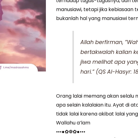
terhadap tugas-tugasnya, dan t
manusiawi, tetapi jika kebiasaan t
bukanlah hal yang manusiawi term
Allah berfirman, ”W
bertakwalah kalian k
jiwa melihat apa yan
hari.” (QS Al-Hasyr: 18
Orang lalai memang akan selalu 
apa selain kalalaian itu. Ayat di
tidak lalai karena akibat lalai 
Wallahu a’lam
•••●✿❁✿●•••