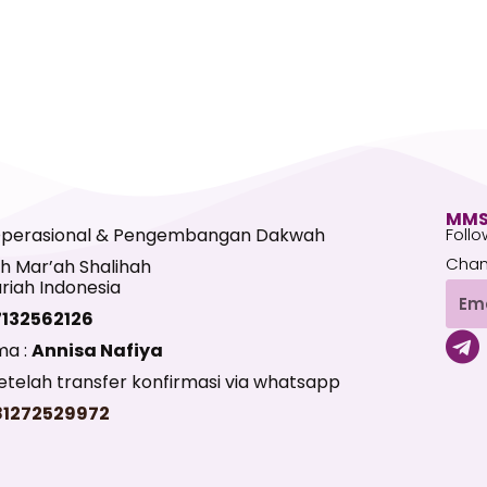
MMS
Operasional & Pengembangan Dakwah
Follo
Chan
h Mar’ah Shalihah
riah Indonesia
Emai
7132562126
T
ma :
Annisa Nafiya
e
telah transfer konfirmasi via whatsapp
l
81272529972
e
g