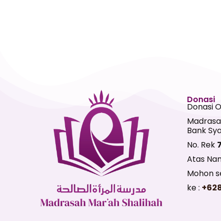
Donasi
Donasi 
Madrasa
Bank Sya
No. Rek
Atas Na
Mohon se
ke :
+62