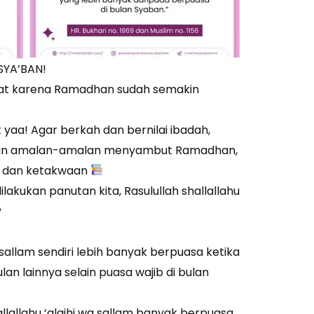
SYA’BAN!
gat karena Ramadhan sudah semakin
 yaa! Agar berkah dan bernilai ibadah,
kan amalan-amalan menyambut Ramadhan,
mu dan ketakwaan
dilakukan panutan kita, Rasulullah shallallahu
?
 sallam sendiri lebih banyak berpuasa ketika
an lainnya selain puasa wajib di bulan
llallahu ‘alaihi wa sallam banyak berpuasa