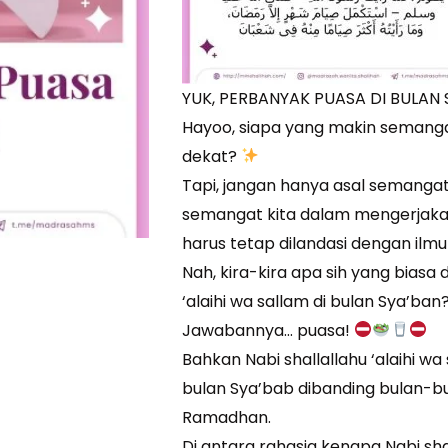
YUK, PERBANYAK PUASA DI BULAN 
Hayoo, siapa yang makin seman
dekat?
Tapi, jangan hanya asal semangat
semangat kita dalam mengerja
harus tetap dilandasi dengan il
Nah, kira-kira apa sih yang biasa 
‘alaihi wa sallam di bulan Sya’ban
Jawabannya… puasa!
Bahkan Nabi shallallahu ‘alaihi wa
bulan Sya’bab dibanding bulan-bul
Ramadhan.
Di antara rahasia kenapa Nabi sha