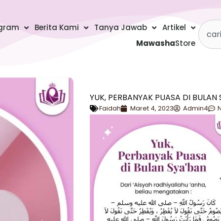
Searc
gram
Berita Kami
Tanya Jawab
Artikel
Mawasha
Store
YUK, PERBANYAK PUASA DI BULAN 
Faidah
Maret 4, 2023
Admin4