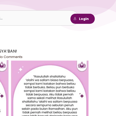
h
Login
SYA’BAN!
No Comments