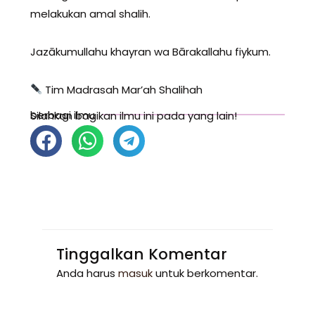
melakukan amal shalih.
Jazākumullahu khayran wa Bārakallahu fiykum.
Tim Madrasah Mar’ah Shalihah
berbagi ilmu
Silahkan bagikan ilmu ini pada yang lain!
Tinggalkan Komentar
Anda harus
masuk
untuk berkomentar.