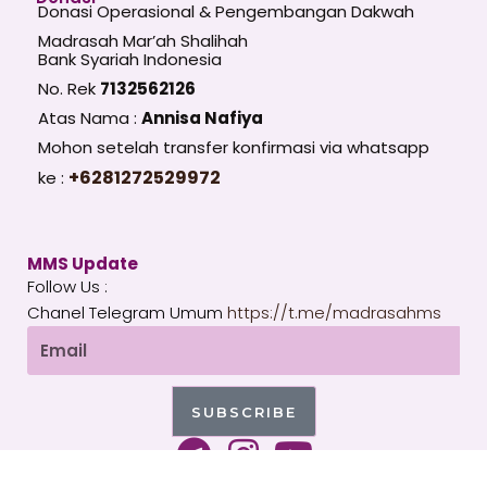
Donasi Operasional & Pengembangan Dakwah
Madrasah Mar’ah Shalihah
Bank Syariah Indonesia
No. Rek
7132562126
Atas Nama :
Annisa Nafiya
Mohon setelah transfer konfirmasi via whatsapp
+6281272529972
ke :
MMS Update
Follow Us :
Chanel Telegram Umum
https://t.me/madrasahms
Email
SUBSCRIBE
T
I
Y