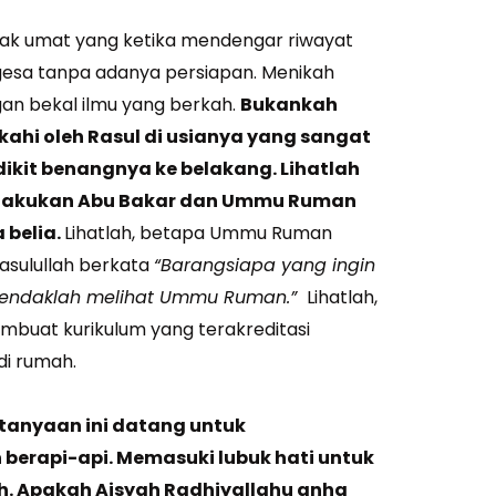
ak umat yang ketika mendengar riwayat
esa tanpa adanya persiapan. Menikah
ngan bekal ilmu yang berkah.
Bukankah
kahi oleh Rasul di usianya yang sangat
dikit benangnya ke belakang. Lihatlah
ilakukan Abu Bakar dan Ummu Ruman
 belia.
Lihatlah, betapa Ummu Ruman
Rasulullah berkata
“Barangsiapa yang ingin
 hendaklah melihat Ummu Ruman.”
Lihatlah,
buat kurikulum yang terakreditasi
di rumah.
tanyaan ini datang untuk
berapi-api. Memasuki lubuk hati untuk
ih. Apakah Aisyah Radhiyallahu anha