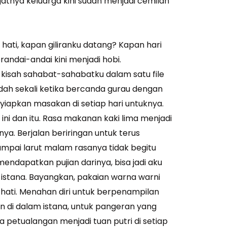
atnya keluarga kini sudah menjadi cemilan
ati, kapan giliranku datang? Kapan hari
andai-andai kini menjadi hobi.
i kisah sahabat-sahabatku dalam satu file
ndah sekali ketika bercanda gurau dengan
nyiapkan masakan di setiap hari untuknya.
 dan itu. Rasa makanan kaki lima menjadi
nya. Berjalan beriringan untuk terus
pai larut malam rasanya tidak begitu
endapatkan pujian darinya, bisa jadi aku
i istana. Bayangkan, pakaian warna warni
a hati. Menahan diri untuk berpenampilan
n di dalam istana, untuk pangeran yang
petualangan menjadi tuan putri di setiap