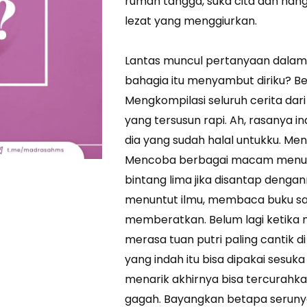
rumah tangga, suka cita dan hang
lezat yang menggiurkan.
Lantas muncul pertanyaan dalam h
bahagia itu menyambut diriku? Ber
Mengkompilasi seluruh cerita dar
yang tersusun rapi. Ah, rasanya i
dia yang sudah halal untukku. Me
Mencoba berbagai macam menu ini
bintang lima jika disantap dengan
menuntut ilmu, membaca buku sam
memberatkan. Belum lagi ketika m
merasa tuan putri paling cantik d
yang indah itu bisa dipakai sesuk
menarik akhirnya bisa tercurahka
gagah. Bayangkan betapa serunya 