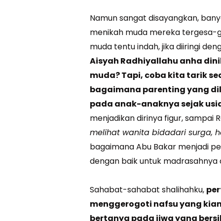
Namun sangat disayangkan, bany
menikah muda mereka tergesa-g
muda tentu indah, jika diiringi de
Aisyah Radhiyallahu anha dini
muda? Tapi, coba kita tarik se
bagaimana parenting yang d
pada anak-anaknya sejak usia
menjadikan dirinya figur, sampai 
melihat wanita bidadari surga,
bagaimana Abu Bakar menjadi pem
dengan baik untuk madrasahnya 
Sahabat-sahabat shalihahku,
per
menggerogoti nafsu yang kian 
bertanya pada jiwa yang bers