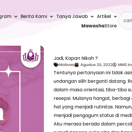
Searc
gram
Berita Kami
Tanya Jawab
Artikel
Mawasha
Store
Jadi, Kapan Nikah ?
Motivasi
Agustus 20, 2022
MMS In
Tentunya pertanyaan ini tidak asi
undangan silih berganti datang. 
dalam masa orientasi, tiba-tiba
resepsi. Mulanya hangat, berbag
hal yang menjadi rutinitas. Namun,
menjadi pengagum status di media
Aku merasa berada dalam perca