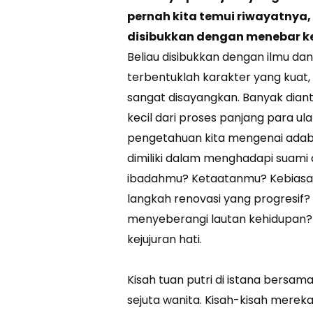
pernah kita temui riwayatnya,
disibukkan dengan menebar k
Beliau disibukkan dengan ilmu da
terbentuklah karakter yang kuat, 
sangat disayangkan. Banyak dian
kecil dari proses panjang para u
pengetahuan kita mengenai adab 
dimiliki dalam menghadapi suam
ibadahmu? Ketaatanmu? Kebias
langkah renovasi yang progresif?
menyeberangi lautan kehidupan?
kejujuran hati.
Kisah tuan putri di istana bersa
sejuta wanita. Kisah-kisah mere