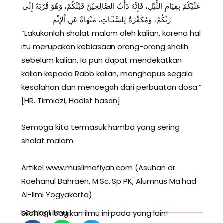
ﻋَﻠَﻴْﻜُﻢْ ﺑِﻘِﻴَﺎﻡِ ﺍﻟﻠَّﻴْﻞِ، ﻓَﺈِﻧَّﻪُ ﺩَﺃْﺏُ ﺍﻟﺼَّﺎﻟِﺤِﻴْﻦَ ﻗَﺒْﻠَﻜُﻢْ، ﻭَﻫُﻮَ ﻗُﺮْﺑَﺔٌ ﺇِﻟَﻰ
ﺭَﺑِّﻜُﻢْ، ﻭَﻣُﻜَﻔِّﺮَﺓٌ ﻟِﻠﺴَّﻴِّﺌَﺎﺕِ، ﻣَﻨْﻬَﺎﺓٌ ﻋَﻦِ ﺍْﻹِﺛْﻢِ
“Lakukanlah shalat malam oleh kalian, karena hal
itu merupakan kebiasaan orang-orang shalih
sebelum kalian. Ia pun dapat mendekatkan
kalian kepada Rabb kalian, menghapus segala
kesalahan dan mencegah dari perbuatan dosa.”
[HR. Tirmidzi, Hadist hasan]
Semoga kita termasuk hamba yang sering
shalat malam.
Artikel www.muslimafiyah.com (Asuhan dr.
Raehanul Bahraen, M.Sc, Sp PK, Alumnus Ma’had
Al-Ilmi Yogyakarta)
berbagi ilmu
Silahkan bagikan ilmu ini pada yang lain!