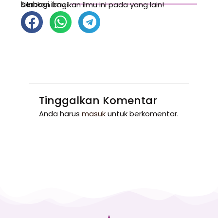
berbagi ilmu
Silahkan bagikan ilmu ini pada yang lain!
Tinggalkan Komentar
Anda harus
masuk
untuk berkomentar.