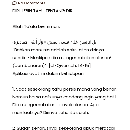
No Comments
DIRI, LEBIH TAHU TENTANG DIRI
Allah Ta’ala berfirman:
بَلِ ٱلۡإِنسَٰنُ عَلَىٰ نَفۡسِهِۦ بَصِيرَةٞ • وَلَوۡ أَلۡقَىٰ مَعَاذِيرَهُۥ
“Bahkan manusia adalah saksi atas dirinya
sendiri • Meskipun dia mengemukakan alasan²
(pembenaran)”. [al-Qiyamah: 14-15]
Aplikasi ayat ini dalam kehidupan:
1. Saat seseorang tahu persis mana yang benar.
Namun hawa nafsunya condong ingin yang batil.
Dia mengemukakan banyak alasan. Apa
manfaatnya? Dirinya tahu itu salah.
2. Sudah seharusnya, seseorang sibuk meratapi