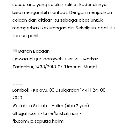
seseorang yang selalu melihat kadar dirinya,
bisa mengambil manfaat. Dengan menjadikan
celaan dan kritikan itu sebagai obat untuk
memperbaiki kekurangan diri. Sekalipun, obat itu
terasa pahit.
Bahan Bacaan:
Qawaa’id Qur-aaniyyah, Cet. 4 – Markaz
Tadabbur, 1438/2018, Dr. ‘Umar al-Muqbil.
___
Lombok • Kelayu, 03 Dzulqa’dah 1441 | 24-06-
2020
✍ Johan Saputra Halim (Abu Ziyan)
alhujjah.com • t.me/kristaliman •
fb.com/jo.saputra.halim