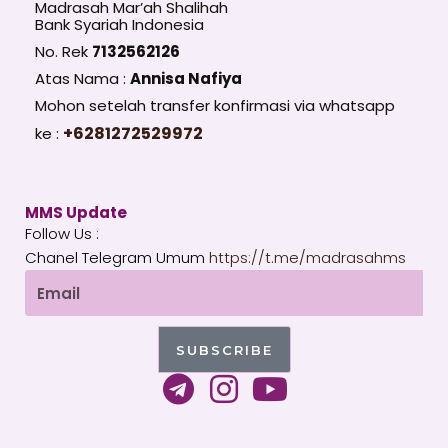
Madrasah Mar’ah Shalihah
Bank Syariah Indonesia
No. Rek
7132562126
Atas Nama :
Annisa Nafiya
Mohon setelah transfer konfirmasi via whatsapp
+6281272529972
ke :
MMS Update
Follow Us :
Chanel Telegram Umum
https://t.me/madrasahms
Email
SUBSCRIBE
T
I
Y
e
n
o