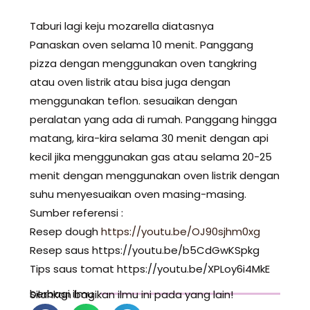
Taburi lagi keju mozarella diatasnya
Panaskan oven selama 10 menit. Panggang
pizza dengan menggunakan oven tangkring
atau oven listrik atau bisa juga dengan
menggunakan teflon. sesuaikan dengan
peralatan yang ada di rumah. Panggang hingga
matang, kira-kira selama 30 menit dengan api
kecil jika menggunakan gas atau selama 20-25
menit dengan menggunakan oven listrik dengan
suhu menyesuaikan oven masing-masing.
Sumber referensi :
Resep dough
https://youtu.be/OJ90sjhm0xg
Resep saus https://youtu.be/b5CdGwKSpkg
Tips saus tomat https://youtu.be/XPLoy6i4MkE
berbagi ilmu
Silahkan bagikan ilmu ini pada yang lain!