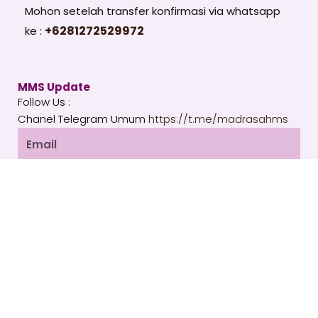
Mohon setelah transfer konfirmasi via whatsapp
+6281272529972
ke :
MMS Update
Follow Us :
Chanel Telegram Umum
https://t.me/madrasahms
Email
SUBSCRIBE
T
I
Y
e
n
o
l
s
u
e
t
t
g
a
u
Copyright 2026 © All rights Reserved. WordPress by