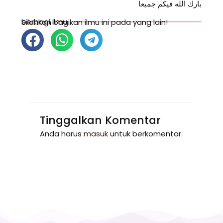
بارك الله فيكم جميعا
berbagi ilmu
Silahkan bagikan ilmu ini pada yang lain!
Tinggalkan Komentar
Anda harus
masuk
untuk berkomentar.