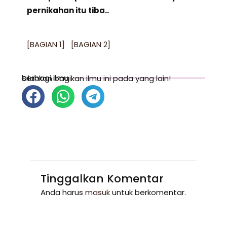
pernikahan itu tiba..
[BAGIAN 1]
[BAGIAN 2]
berbagi ilmu
Silahkan bagikan ilmu ini pada yang lain!
Tinggalkan Komentar
Anda harus
masuk
untuk berkomentar.