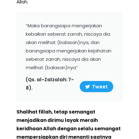
Allah.
“Maka barangsiapa mengerjakan
kebaikan seberat zarrah, niscaya dia
akan melihat (balasan)nya, dan
barangsiapa mengerjakan kejahatan
seberat zarrah, niscaya dia akan
melihat (balasan)nya”
(Qs. al-Zalzalah: 7-
Tweet
8).
Shalihat fillah, t
etap semangat
menjadikan diri
mu
layak meraih
keridhaan Allah dengan selalu semangat
mempersiapkan diri menanti saatnya