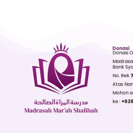
Donasi
Donasi 
Madrasa
Bank Sya
No. Rek
Atas Na
Mohon se
ke :
+62