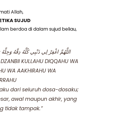
ati Allah,
ETIKA SUJUD
allam berdoa di dalam sujud beliau,
اللَّهُمَّ اغْفِرْ لِي ذَنْبِي كُلَّهُ دِقَّهُ وَجِلَّهُ وَ
 DZANBII KULLAHU DIQQAHU WA
HU WA AAKHIRAHU WA
IRRAHU
 aku dari seluruh dosa-dosaku;
sar, awal maupun akhir, yang
 tidak tampak.”