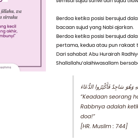
semisal sujud sahwi dan sujud tila
Berdoa ketika posisi bersujud da
bacaan sujud yang Nabi ajarkan.
Berdoa ketika posisi bersujud dal
pertama, kedua atau pun rakaat t
Dari sahabat Abu Hurairah Radhiy
Shallallahu’alaihiwasallam bersab
“Keadaan seorang ha
Rabbnya adalah keti
doa!”
[HR. Muslim : 744]