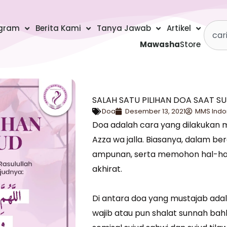
Searc
gram
Berita Kami
Tanya Jawab
Artikel
Mawasha
Store
SALAH SATU PILIHAN DOA SAAT S
Doa
Desember 13, 2021
MMS Indo
Doa adalah cara yang dilakukan 
Azza wa jalla. Biasanya, dalam b
ampunan, serta memohon hal-hal 
akhirat.
Di antara doa yang mustajab adal
wajib atau pun shalat sunnah bah