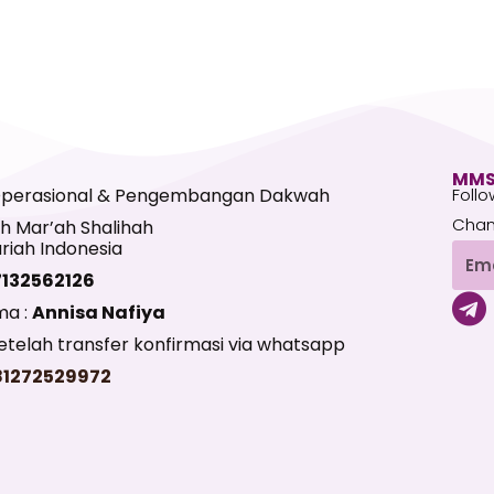
MMS
Operasional & Pengembangan Dakwah
Follo
Chan
h Mar’ah Shalihah
riah Indonesia
Emai
7132562126
T
ma :
Annisa Nafiya
e
telah transfer konfirmasi via whatsapp
l
81272529972
e
g
r