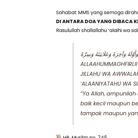
Sahabat MMS yang semoga dirahm
DI ANTARA DOA YANG DIBACA K
Rasulullah shallallahu ‘alaihi wa s
أَوَّلَهُ وَآخِرَهُ وَعَلَانِيَتَهُ وَسِرَّهُ
ALLAAHUMMAGHFIRLII
JILLAHU WA AWWALA
‘ALAANIYATAHU WA S
“Ya Allah, ampunilah
baik kecil maupun be
tampak maupun yang
HR. Muslim no. 745