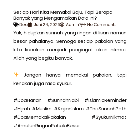
Setiap Hari Kita Memakai Baju, Tapi Berapa
Banyak yang Mengamalkan Do’a ini?
Doa
Juni 24, 2026
Admin7
No Comments
Yuk, hidupkan sunnah yang ringan di lisan namun
besar pahalanya. Semoga setiap pakaian yang
kita kenakan menjadi pengingat akan nikmat
Allah yang begitu banyak.
Jangan hanya memakai pakaian, tapi
kenakan juga rasa syukur.
#DoaHarian #SunnahNabi #IslamicReminder
#Hijrah #Muslim #KajianIslam #TheSunnahPath
#DoaMemakaiPakaian #SyukurNikmat
#AmalanRinganPahalaBesar