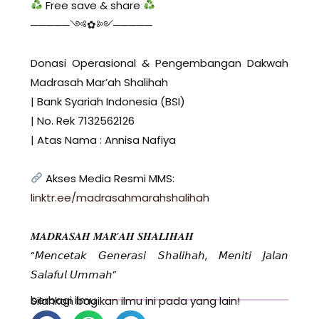
Free save & share
─────༺✿༻─────
Donasi Operasional & Pengembangan Dakwah
Madrasah Mar’ah Shalihah
| Bank Syariah Indonesia (BSI)
| No. Rek 7132562126
| Atas Nama : Annisa Nafiya
Akses Media Resmi MMS:
linktr.ee/madrasahmarahshalihah
𝑴𝑨𝑫𝑹𝑨𝑺𝑨𝑯 𝑴𝑨𝑹’𝑨𝑯 𝑺𝑯𝑨𝑳𝑰𝑯𝑨𝑯
“𝘔𝘦𝘯𝘤𝘦𝘵𝘢𝘬 𝘎𝘦𝘯𝘦𝘳𝘢𝘴𝘪 𝘚𝘩𝘢𝘭𝘪𝘩𝘢𝘩, 𝘔𝘦𝘯𝘪𝘵𝘪 𝘑𝘢𝘭𝘢𝘯
𝘚𝘢𝘭𝘢𝘧𝘶𝘭 𝘜𝘮𝘮𝘢𝘩”
berbagi ilmu
Silahkan bagikan ilmu ini pada yang lain!