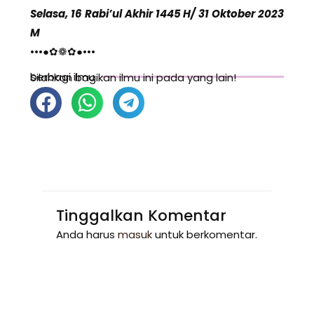
Selasa, 16 Rabi’ul Akhir 1445 H/ 31 Oktober 2023
M
•••●✿❁✿●•••
berbagi ilmu
Silahkan bagikan ilmu ini pada yang lain!
Tinggalkan Komentar
Anda harus
masuk
untuk berkomentar.