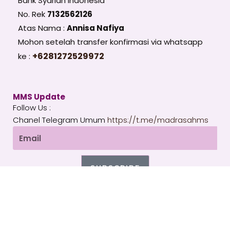
Bank Syariah Indonesia
No. Rek
7132562126
Atas Nama :
Annisa Nafiya
Mohon setelah transfer konfirmasi via whatsapp
+6281272529972
ke :
MMS Update
Follow Us :
Chanel Telegram Umum
https://t.me/madrasahms
Email
SUBSCRIBE
T
I
Y
e
n
o
l
s
u