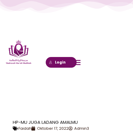
Lewati
ke
konten
Login
HP-MU JUGA LADANG AMALMU
Faidah
Oktober 17, 2022
Admin3