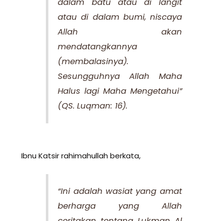
dalam batu atau di langit
atau di dalam bumi, niscaya
Allah akan
mendatangkannya
(membalasinya).
Sesungguhnya Allah Maha
Halus lagi Maha Mengetahui”
(QS. Luqman: 16).
Ibnu Katsir rahimahullah berkata,
“Ini adalah wasiat yang amat
berharga yang Allah
ceritakan tentang Lukman Al