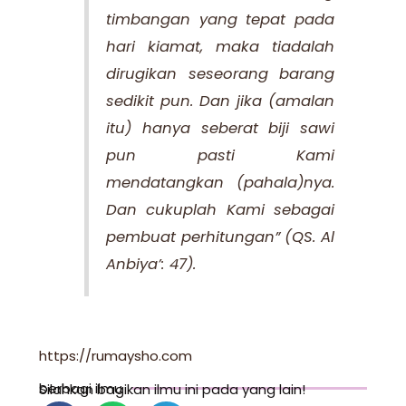
timbangan yang tepat pada
hari kiamat, maka tiadalah
dirugikan seseorang barang
sedikit pun. Dan jika (amalan
itu) hanya seberat biji sawi
pun pasti Kami
mendatangkan (pahala)nya.
Dan cukuplah Kami sebagai
pembuat perhitungan” (QS. Al
Anbiya’: 47).
https://rumaysho.com
berbagi ilmu
Silahkan bagikan ilmu ini pada yang lain!