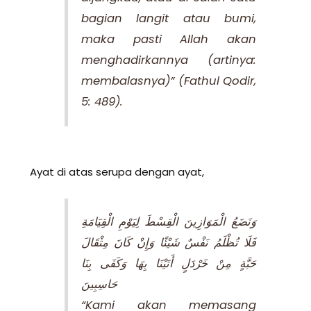
bagian langit atau bumi,
maka pasti Allah akan
menghadirkannya (artinya:
membalasnya)” (Fathul Qodir,
5: 489).
Ayat di atas serupa dengan ayat,
وَنَضَعُ الْمَوَازِينَ الْقِسْطَ لِيَوْمِ الْقِيَامَةِ
فَلَا تُظْلَمُ نَفْسٌ شَيْئًا وَإِنْ كَانَ مِثْقَالَ
حَبَّةٍ مِنْ خَرْدَلٍ أَتَيْنَا بِهَا وَكَفَى بِنَا
حَاسِبِينَ
“Kami akan memasang