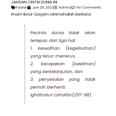
JANGAN CINTAI DUNIA INI
Faidah
Juni 29, 2022
Admin3
No Comments
Imam Ibnul-Qayyim rahimahullah berkata:
Pecinta dunia tidak akan
terlepas dari tiga hal:
1. kesedihan (kegelisahan)
yang terus-menerus,
2. kecapekan (keletihan)
yang berkelanjutan, dan
3. penyesalan yang tidak
pernah berhenti.
Ighâtsatul-Lahafân(I/87-88)