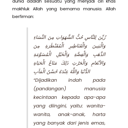
dunia adalah sesuatu yang menjadi ciri khas
makhluk Allah yang bernama manusia. Allah
berfirman:
زُيِّنَ لِلنَّاسِ حُبُّ الشَّهَوَاتِ مِنَ النِّسَاءِ
وَالْبَنِينَ وَالْقَنَاطِيرِ الْمُقَنْطَرَةِ مِنَ
الذَّهَبِ وَالْفِضَّةِ وَالْخَيْلِ الْمُسَوَّمَةِ
وَالأنْعَامِ وَالْحَرْثِ ذَلِكَ مَتَاعُ الْحَيَاةِ
الدُّنْيَا وَاللَّهُ عِنْدَهُ حُسْنُ الْمَآبِ
“Dijadikan indah pada
(pandangan) manusia
kecintaan kepada apa-apa
yang diingini, yaitu: wanita-
wanita, anak-anak, harta
yang banyak dari jenis emas,