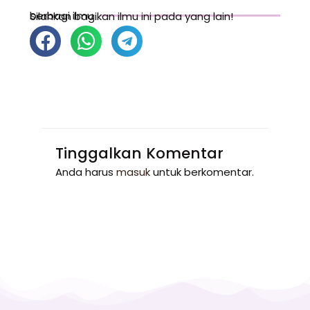
berbagi ilmu
Silahkan bagikan ilmu ini pada yang lain!
Tinggalkan Komentar
Anda harus
masuk
untuk berkomentar.