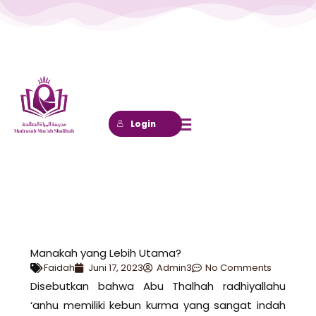
Lewati
ke
konten
Login
Manakah yang Lebih Utama?
Faidah
Juni 17, 2023
Admin3
No Comments
Disebutkan bahwa Abu Thalhah radhiyallahu
‘anhu memiliki kebun kurma yang sangat indah