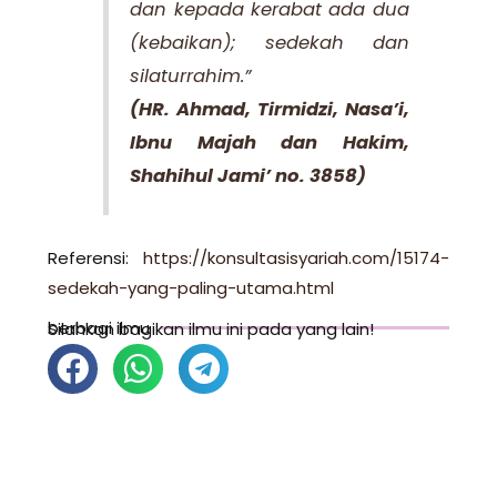
dan kepada kerabat ada dua
(kebaikan); sedekah dan
silaturrahim.”
(HR. Ahmad, Tirmidzi, Nasa’i,
Ibnu Majah dan Hakim,
Shahihul Jami’ no. 3858)
Referensi:
https://konsultasisyariah.com/15174-
sedekah-yang-paling-utama.html
berbagi ilmu
Silahkan bagikan ilmu ini pada yang lain!