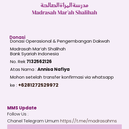
Donasi
Donasi Operasional & Pengembangan Dakwah
Madrasah Mar’ah Shalihah
Bank Syariah Indonesia
No. Rek
7132562126
Atas Nama :
Annisa Nafiya
Mohon setelah transfer konfirmasi via whatsapp
+6281272529972
ke :
MMS Update
Follow Us :
Chanel Telegram Umum
https://t.me/madrasahms
Email