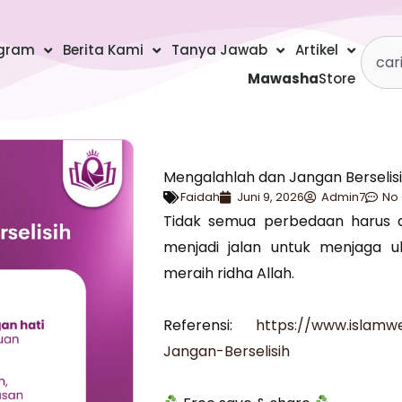
Searc
gram
Berita Kami
Tanya Jawab
Artikel
Mawasha
Store
Mengalahlah dan Jangan Berselis
Faidah
Juni 9, 2026
Admin7
No
Tidak semua perbedaan harus d
menjadi jalan untuk menjaga u
meraih ridha Allah.
Referensi:
https://www.islamwe
Jangan-Berselisih