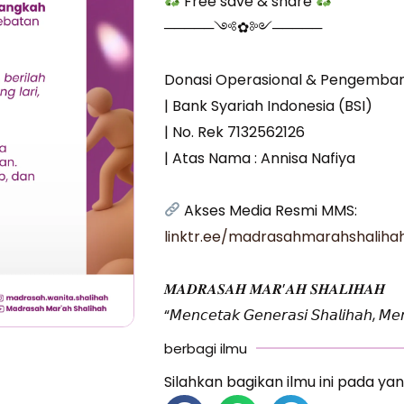
Free save & share
─────༺✿༻─────
Donasi Operasional & Pengemba
| Bank Syariah Indonesia (BSI)
| No. Rek 7132562126
| Atas Nama : Annisa Nafiya
Akses Media Resmi MMS:
linktr.ee/madrasahmarahshaliha
𝑴𝑨𝑫𝑹𝑨𝑺𝑨𝑯 𝑴𝑨𝑹’𝑨𝑯 𝑺𝑯𝑨𝑳𝑰𝑯𝑨𝑯
“𝘔𝘦𝘯𝘤𝘦𝘵𝘢𝘬 𝘎𝘦𝘯𝘦𝘳𝘢𝘴𝘪 𝘚𝘩𝘢𝘭𝘪𝘩𝘢𝘩, 𝘔𝘦𝘯
berbagi ilmu
Silahkan bagikan ilmu ini pada yan