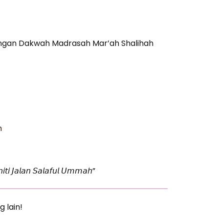
ngan Dakwah Madrasah Mar’ah Shalihah
h
𝘪𝘵𝘪 𝘑𝘢𝘭𝘢𝘯 𝘚𝘢𝘭𝘢𝘧𝘶𝘭 𝘜𝘮𝘮𝘢𝘩”
g lain!