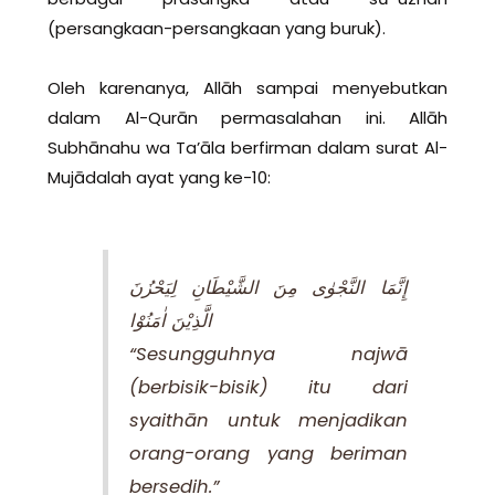
(persangkaan-persangkaan yang buruk).
Oleh karenanya, Allāh sampai menyebutkan
dalam Al-Qurān permasalahan ini. Allāh
Subhānahu wa Ta’āla berfirman dalam surat Al-
Mujādalah ayat yang ke-10:
الَّذِيْنَ اٰمَنُوْا
“Sesungguhnya najwā
(berbisik-bisik) itu dari
syaithān untuk menjadikan
orang-orang yang beriman
bersedih.”