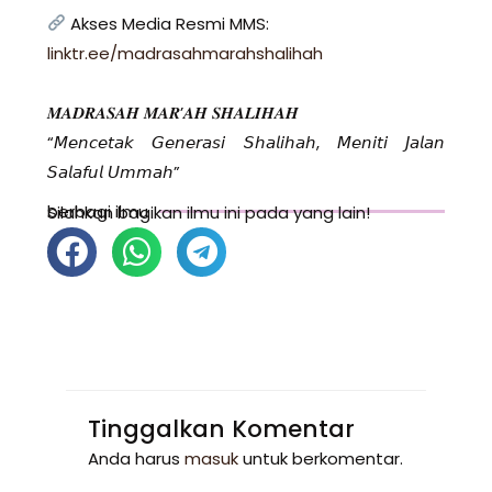
Akses Media Resmi MMS:
linktr.ee/madrasahmarahshalihah
𝑴𝑨𝑫𝑹𝑨𝑺𝑨𝑯 𝑴𝑨𝑹’𝑨𝑯 𝑺𝑯𝑨𝑳𝑰𝑯𝑨𝑯
“𝘔𝘦𝘯𝘤𝘦𝘵𝘢𝘬 𝘎𝘦𝘯𝘦𝘳𝘢𝘴𝘪 𝘚𝘩𝘢𝘭𝘪𝘩𝘢𝘩, 𝘔𝘦𝘯𝘪𝘵𝘪 𝘑𝘢𝘭𝘢𝘯
𝘚𝘢𝘭𝘢𝘧𝘶𝘭 𝘜𝘮𝘮𝘢𝘩”
berbagi ilmu
Silahkan bagikan ilmu ini pada yang lain!
Tinggalkan Komentar
Anda harus
masuk
untuk berkomentar.