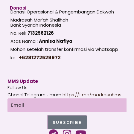
Donasi
Donasi Operasional & Pengembangan Dakwah
Madrasah Mar’ah Shalihah
Bank Syariah Indonesia
No. Rek
7132562126
Atas Nama :
Annisa Nafiya
Mohon setelah transfer konfirmasi via whatsapp
+6281272529972
ke :
MMS Update
Follow Us :
Chanel Telegram Umum
https://t.me/madrasahms
Email
SUBSCRIBE
T
I
Y