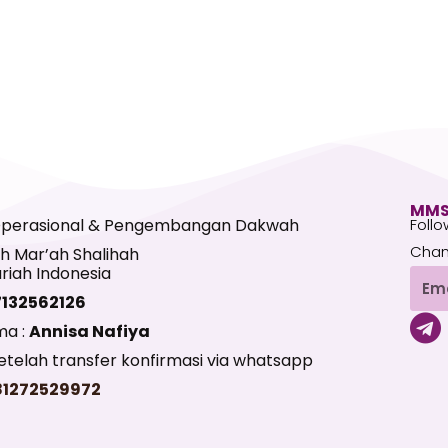
MMS
Operasional & Pengembangan Dakwah
Follo
Chan
h Mar’ah Shalihah
riah Indonesia
Emai
7132562126
T
ma :
Annisa Nafiya
e
telah transfer konfirmasi via whatsapp
l
81272529972
e