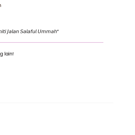
h
𝘪𝘵𝘪 𝘑𝘢𝘭𝘢𝘯 𝘚𝘢𝘭𝘢𝘧𝘶𝘭 𝘜𝘮𝘮𝘢𝘩”
g lain!