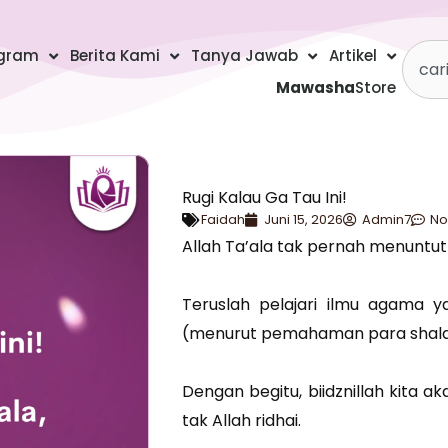
Searc
gram
Berita Kami
Tanya Jawab
Artikel
Mawasha
Store
Rugi Kalau Ga Tau Ini!
Faidah
Juni 15, 2026
Admin7
No
Allah Ta’ala tak pernah menuntut
Teruslah pelajari ilmu agama 
(menurut pemahaman para shalaf
Dengan begitu, biidznillah kita a
tak Allah ridhai.