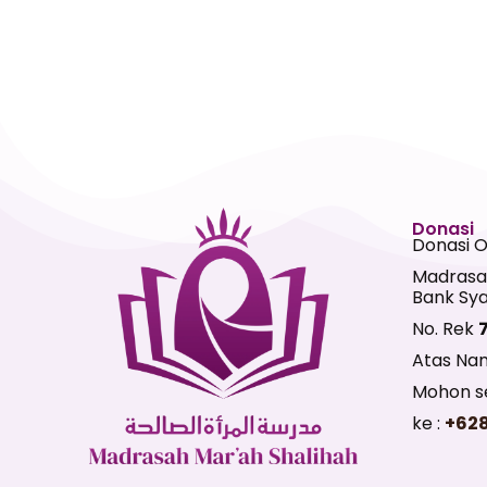
Donasi
Donasi 
Madrasa
Bank Sya
No. Rek
Atas Na
Mohon se
ke :
+62