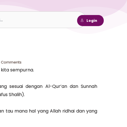
h
Login
 Comments
 kita sempurna.
yang sesuai dengan Al-Qur’an dan Sunnah
us Shalih).
kan tau mana hal yang Allah ridhai dan yang