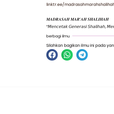
linktr.ee/madrasahmarahshaliha
𝑴𝑨𝑫𝑹𝑨𝑺𝑨𝑯 𝑴𝑨𝑹’𝑨𝑯 𝑺𝑯𝑨𝑳𝑰𝑯𝑨𝑯
“𝘔𝘦𝘯𝘤𝘦𝘵𝘢𝘬 𝘎𝘦𝘯𝘦𝘳𝘢𝘴𝘪 𝘚𝘩𝘢𝘭𝘪𝘩𝘢𝘩, 𝘔𝘦𝘯
berbagi ilmu
Silahkan bagikan ilmu ini pada yan