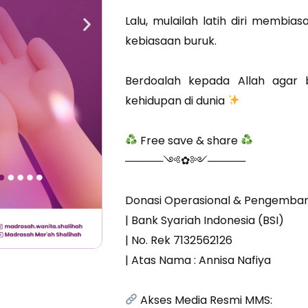
Lalu, mulailah latih diri membia
kebiasaan buruk.
Berdoalah kepada Allah agar b
kehidupan di dunia
Free save & share
─────༺✿༻─────
Donasi Operasional & Pengemba
| Bank Syariah Indonesia (BSI)
| No. Rek 7132562126
| Atas Nama : Annisa Nafiya
Akses Media Resmi MMS: