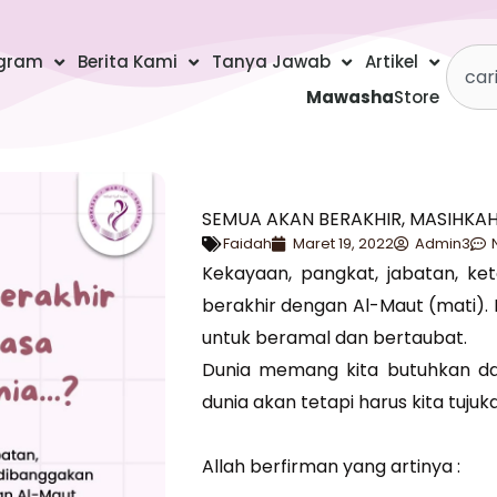
Searc
gram
Berita Kami
Tanya Jawab
Artikel
Mawasha
Store
SEMUA AKAN BERAKHIR, MASIHKA
Faidah
Maret 19, 2022
Admin3
Kekayaan, pangkat, jabatan, ke
berakhir dengan Al-Maut (mati).
untuk beramal dan bertaubat.
Dunia memang kita butuhkan dan
dunia akan tetapi harus kita tujuka
Allah berfirman yang artinya :