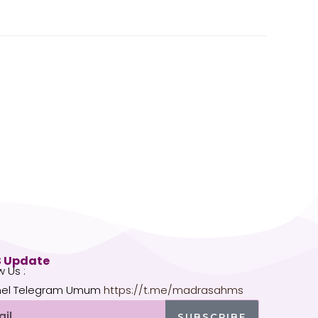
 Update
w Us :
el Telegram Umum
https://t.me/madrasahms
l
SUBSCRIBE