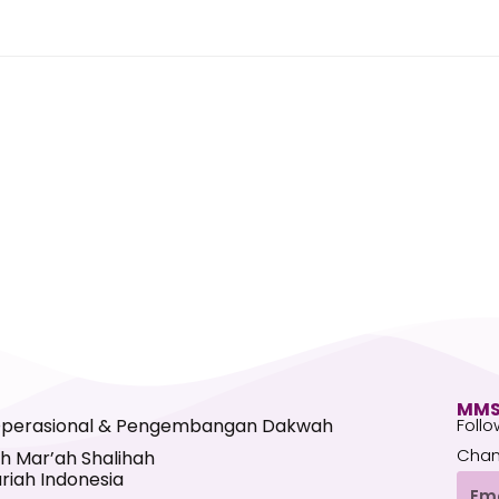
MMS
Operasional & Pengembangan Dakwah
Follo
Chan
h Mar’ah Shalihah
riah Indonesia
Emai