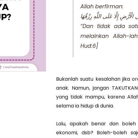
Allah berfirman:
 الْأَرْضِ إِلَّا عَلَى اللَّهِ رِزْقُهَا
“Dan tidak ada sa
melainkan Allah-l
Hud:6]
Bukanlah suatu kesalahan jika o
anak. Namun, jangan TAKUTKAN 
yang tidak mampu, karena Allah
selama ia hidup di dunia.
Lalu, apakah benar dan boleh 
ekonomi, dsb? Boleh-boleh saj