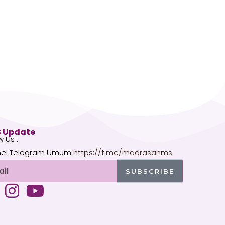
 Update
w Us :
el Telegram Umum
https://t.me/madrasahms
l
SUBSCRIBE
I
Y
n
o
s
u