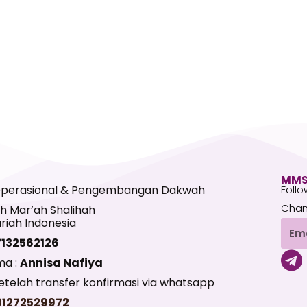
MMS
Operasional & Pengembangan Dakwah
Follo
Chan
h Mar’ah Shalihah
riah Indonesia
Emai
7132562126
T
ma :
Annisa Nafiya
e
telah transfer konfirmasi via whatsapp
l
81272529972