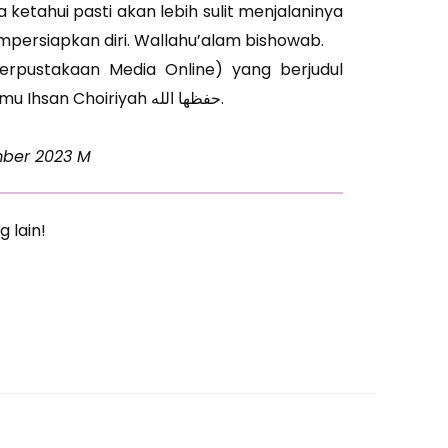
 ketahui pasti akan lebih sulit menjalaninya
ersiapkan diri. Wallahu’alam bishowab.
erpustakaan Media Online) yang berjudul
“Menjadi Wanita Berilmu” oleh Ummu Ihsan Choiriyah حفظها الله.
mber 2023 M
g lain!