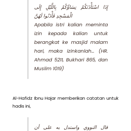
إِذَا اسْتَأْذَنَكُمْ نِسَاؤُكُمْ بِاللَّيْلِ إِلَى
الْمَسْجِدِ فَأْذَنُوا لَهُنَّ
Apabila istri kalian meminta
izin kepada kalian untuk
berangkat ke masjid malam
hari, maka izinkanlah… (HR.
Ahmad 5211, Bukhari 865, dan
Muslim 1019)
Al-Hafidz Ibnu Hajar memberikan catatan untuk
hadis ini,
قال النووي واستدل به على أن