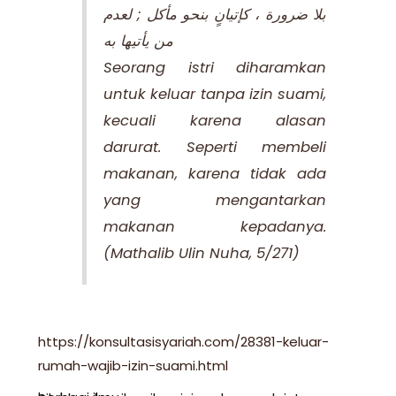
بلا ضرورة ، كإتيانٍ بنحو مأكل ; لعدم
من يأتيها به
Seorang istri diharamkan
untuk keluar tanpa izin suami,
kecuali karena alasan
darurat. Seperti membeli
makanan, karena tidak ada
yang mengantarkan
makanan kepadanya.
(Mathalib Ulin Nuha, 5/271)
https://konsultasisyariah.com/28381-keluar-
rumah-wajib-izin-suami.html