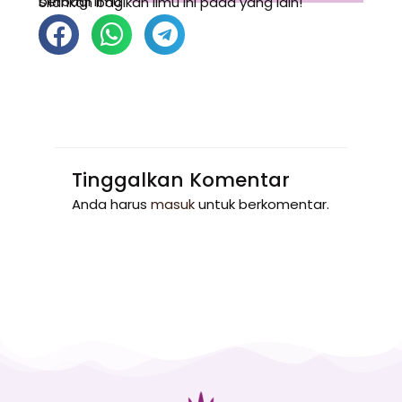
berbagi ilmu
Silahkan bagikan ilmu ini pada yang lain!
Tinggalkan Komentar
Anda harus
masuk
untuk berkomentar.