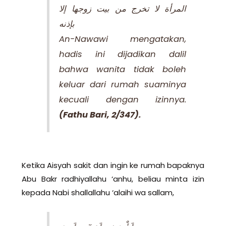
المرأة لا تخرج من بيت زوجها إلا
بإذنه
An-Nawawi mengatakan,
hadis ini dijadikan dalil
bahwa wanita tidak boleh
keluar dari rumah suaminya
kecuali dengan izinnya.
(Fathu Bari, 2/347).
Ketika Aisyah sakit dan ingin ke rumah bapaknya
Abu Bakr radhiyallahu ‘anhu, beliau minta izin
kepada Nabi shallallahu ‘alaihi wa sallam,