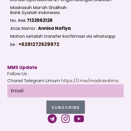
Madrasah Mar’ah Shalihah
Bank Syariah Indonesia
No. Rek
7132562126
Atas Nama :
Annisa Nafiya
Mohon setelah transfer konfirmasi via whatsapp
+6281272529972
ke :
MMS Update
Follow Us :
Chanel Telegram Umum
https://t.me/madrasahms
Email
SUBSCRIBE
T
I
Y
e
n
o