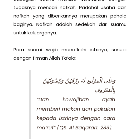
tugasnya mencari nafkah. Padahal usaha dan
nafkah yang diberikannya merupakan pahala
baginya. Nafkah adalah sedekah dari suamu
untuk keluarganya.
Para suami wajib menafkahi istrinya, sesuai
dengan firman Allah Ta’ala:
وَعَلَى الْمَوْلُودِ لَهُ رِزْقُهُنَّ وَكِسْوَتُهُنَّ
بِالْمَعْرُوفِ
“Dan kewajiban ayah
memberi makan dan pakaian
kepada istrinya dengan cara
ma’ruf” (QS. Al Baqarah: 233).