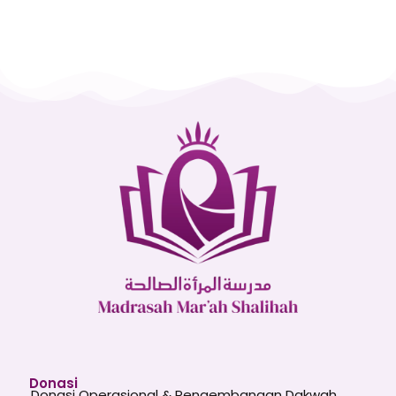
Donasi
Donasi Operasional & Pengembangan Dakwah