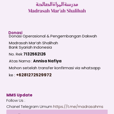
Donasi
Donasi Operasional & Pengembangan Dakwah
Madrasah Mar’ah Shalihah
Bank Syariah Indonesia
No. Rek
7132562126
Atas Nama :
Annisa Nafiya
Mohon setelah transfer konfirmasi via whatsapp
+6281272529972
ke :
MMS Update
Follow Us :
Chanel Telegram Umum
https://t.me/madrasahms
Email