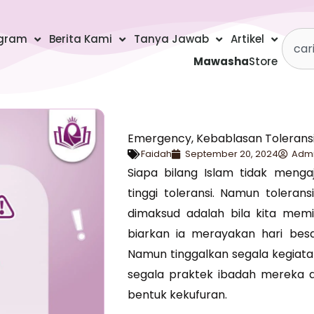
Searc
gram
Berita Kami
Tanya Jawab
Artikel
Mawasha
Store
Emergency, Kebablasan Tolerans
Faidah
September 20, 2024
Adm
Siapa bilang Islam tidak mengaj
tinggi toleransi. Namun toleran
dimaksud adalah bila kita memi
biarkan ia merayakan hari bes
Namun tinggalkan segala kegiata
segala praktek ibadah mereka a
bentuk kekufuran.