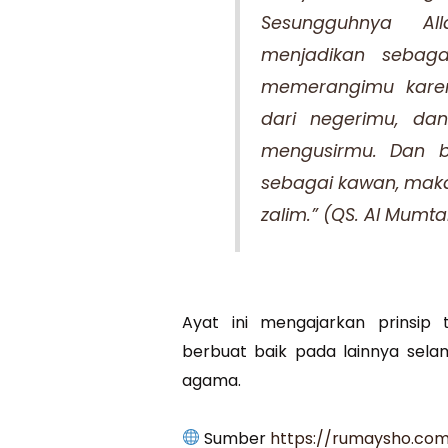
Sesungguhnya A
menjadikan sebag
memerangimu kar
dari negerimu, da
mengusirmu. Dan b
sebagai kawan, maka
zalim.” (QS. Al Mumt
Ayat ini mengajarkan prinsip t
berbuat baik pada lainnya sela
agama.
Sumber
https://rumaysho.com