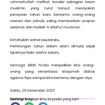
rahimahullah
melihat kondisi sebagian kaum
muslimin yang turut hanyut merayakan
perayaan tahun baru bersama orang-orang
nasrani dan yahudi, saling memberikan ucapan
selamat dan hadiah !!!
Allahul musta’an.
Ketahuilah wahai saudaraku,
Perhitungan tahun dalam Islam dimulai sejak
hijrahnya Nabi
‘alahis salam,
Semoga Allah
Ta’ala
menjadikan kita orang-
orang yang senantiasa istiqomah diatas
agama-Nya sampai kita bertemu dengan-Nya
Sabtu, 29 Desember 2023
berbagi ilmu
Silahkan bagikan ilmu ini pada yang lain!