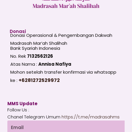
Donasi
Donasi Operasional & Pengembangan Dakwah
Madrasah Mar’ah Shalihah
Bank Syariah Indonesia
No. Rek
7132562126
Atas Nama :
Annisa Nafiya
Mohon setelah transfer konfirmasi via whatsapp
+6281272529972
ke :
MMS Update
Follow Us :
Chanel Telegram Umum
https://t.me/madrasahms
Email