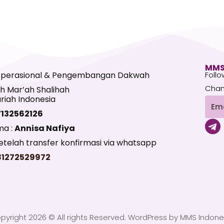
MMS
Operasional & Pengembangan Dakwah
Follo
Chan
h Mar’ah Shalihah
riah Indonesia
Emai
7132562126
T
ma :
Annisa Nafiya
e
telah transfer konfirmasi via whatsapp
l
81272529972
e
g
r
a
pyright 2026 © All rights Reserved. WordPress by MMS Indone