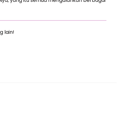
ya, yang itu semua mengalahkan berbagai
g lain!