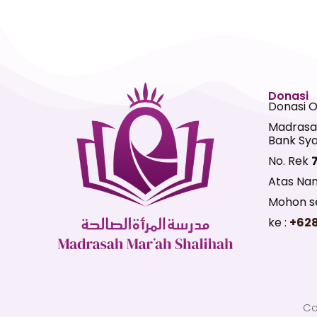
Donasi
Donasi 
Madrasa
Bank Sya
No. Rek
Atas Na
Mohon se
ke :
+62
Co