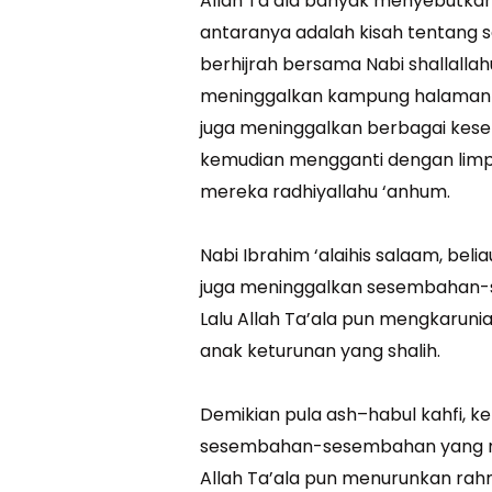
Allah Ta’ala banyak menyebutkan h
antaranya adalah kisah tentang s
berhijrah bersama Nabi shallallah
meninggalkan kampung halaman 
juga meninggalkan berbagai kesen
kemudian mengganti dengan limpah
mereka radhiyallahu ‘anhum.
Nabi Ibrahim ‘alaihis salaam, be
juga meninggalkan sesembahan-s
Lalu Allah Ta’ala pun mengkaruni
anak keturunan yang shalih.
Demikian pula ash–habul kahfi, 
sesembahan-sesembahan yang me
Allah Ta’ala pun menurunkan ra