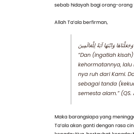
sebab hidayah bagi orang-orang 
Allah Ta’ala berfirman,
‎عَلْنَاهَا وَابْنَهَا آيَةً لِلْعَالَمِينَ
“Dan (ingatlah kisa
kehormatannya, lalu
nya ruh dari Kami. D
sebagai tanda (keku
semesta alam.” (QS. A
Maka barangsiapa yang meningga
Ta’ala akan ganti dengan rasa c