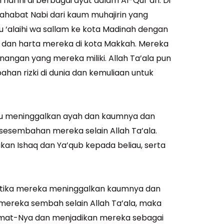
al ini di berbagai ayat dalam Al-Qur’an. Di
ahabat Nabi dari kaum muhajirin yang
u ‘alaihi wa sallam ke kota Madinah dengan
dan harta mereka di kota Makkah. Mereka
angan yang mereka miliki. Allah Ta’ala pun
an rizki di dunia dan kemuliaan untuk
liau meninggalkan ayah dan kaumnya dan
esembahan mereka selain Allah Ta’ala.
akan Ishaq dan Ya’qub kepada beliau, serta
ketika mereka meninggalkan kaumnya dan
reka sembah selain Allah Ta’ala, maka
hmat-Nya dan menjadikan mereka sebagai