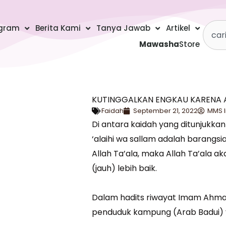
Searc
gram
Berita Kami
Tanya Jawab
Artikel
Mawasha
Store
KUTINGGALKAN ENGKAU KARENA 
Faidah
September 21, 2022
MMS 
Di antara kaidah yang ditunjukkan
‘alaihi wa sallam adalah barangs
Allah Ta’ala, maka Allah Ta’ala 
(jauh) lebih baik.
Dalam hadits riwayat Imam Ahmad,
penduduk kampung (Arab Badui) 