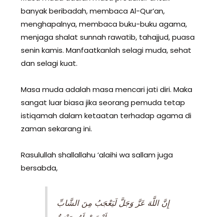
banyak beribadah, membaca Al-Qur’an,
menghapalnya, membaca buku-buku agama,
menjaga shalat sunnah rawatib, tahajjud, puasa
senin kamis. Manfaatkanlah selagi muda, sehat
dan selagi kuat.
Masa muda adalah masa mencari jati diri. Maka
sangat luar biasa jika seorang pemuda tetap
istiqamah dalam ketaatan terhadap agama di
zaman sekarang ini.
Rasulullah shallallahu ‘alaihi wa sallam juga
bersabda,
إِنَّ اللَّهَ عَزَّ وَجَلَّ لَيَعْجَبُ مِنَ الشَّابِّ