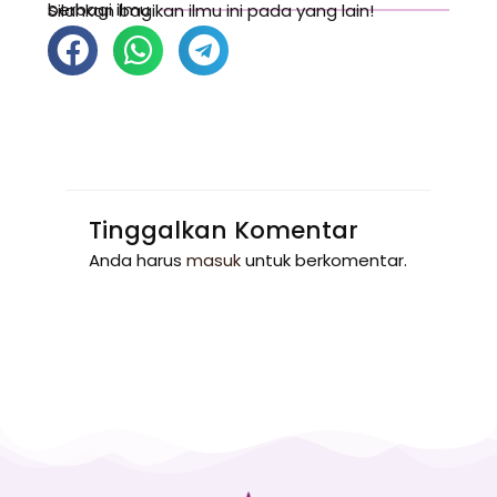
berbagi ilmu
Silahkan bagikan ilmu ini pada yang lain!
Tinggalkan Komentar
Anda harus
masuk
untuk berkomentar.