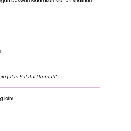
ngan Dakwah Madrasah Mar’ah Shalihah
h
𝘪𝘵𝘪 𝘑𝘢𝘭𝘢𝘯 𝘚𝘢𝘭𝘢𝘧𝘶𝘭 𝘜𝘮𝘮𝘢𝘩”
g lain!