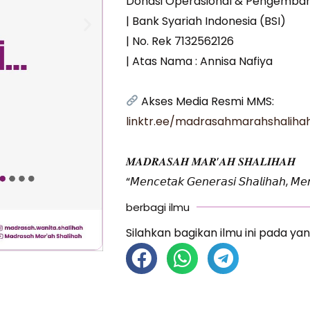
Donasi Operasional & Pengemba
| Bank Syariah Indonesia (BSI)
| No. Rek 7132562126
| Atas Nama : Annisa Nafiya
Akses Media Resmi MMS:
linktr.ee/madrasahmarahshaliha
𝑴𝑨𝑫𝑹𝑨𝑺𝑨𝑯 𝑴𝑨𝑹’𝑨𝑯 𝑺𝑯𝑨𝑳𝑰𝑯𝑨𝑯
“𝘔𝘦𝘯𝘤𝘦𝘵𝘢𝘬 𝘎𝘦𝘯𝘦𝘳𝘢𝘴𝘪 𝘚𝘩𝘢𝘭𝘪𝘩𝘢𝘩, 𝘔𝘦𝘯
berbagi ilmu
Silahkan bagikan ilmu ini pada yan