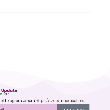
 Update
w Us :
el Telegram Umum
https://t.me/madrasahms
l
SUBSCRIBE