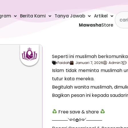
Searc
gram
Berita Kami
Tanya Jawab
Artikel
Mawasha
Store
Seperti ini muslimah berkomunika
Faidah
Januari 7, 2026
Admin7
Islam tidak meminta muslimah u
tutur kata mereka.
Begitulah wanita muslimah, dimu
Bagikan pesan ini kepada saudar
Free save & share
─────༺✿༻─────