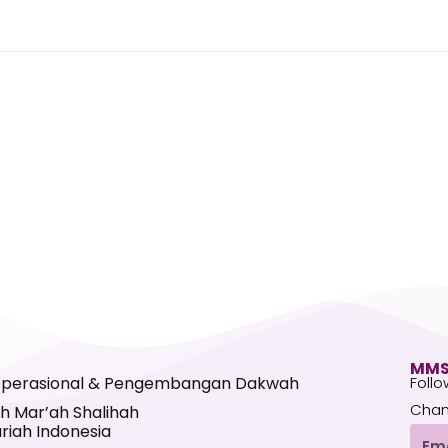
MMS
Operasional & Pengembangan Dakwah
Follo
Chan
h Mar’ah Shalihah
riah Indonesia
Emai