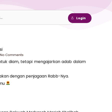
h
Login
si
No Comments
ntuk diam, tetapi mengajarkan adab dalam
liakan dengan penjagaan Rabb-Nya.
imu