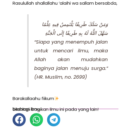
Rasulullah shallallahu ‘alaihi wa sallam bersabda,
وَمَنْ سَلَكَ طَرِيقًا يَلْتَمِسُ فِيهِ عِلْمًا
سَهَّلَ اللَّهُ لَهُ بِهِ طَرِيقًا إِلَى الْجَنَّةِ
“Siapa yang menempuh jalan
untuk mencari ilmu, maka
Allah akan mudahkan
baginya jalan menuju surga.”
(HR. Muslim, no. 2699)
Barakallaahu fiikum
berbagi ilmu
Silahkan bagikan ilmu ini pada yang lain!