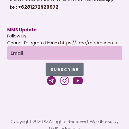
+6281272529972
ke :
MMS Update
Follow Us :
Chanel Telegram Umum
https://t.me/madrasahms
Email
SUBSCRIBE
T
I
Y
e
n
o
l
s
u
e
t
t
g
a
u
Copyright 2026 © All rights Reserved. WordPress by
r
g
b
MMS Indonesia